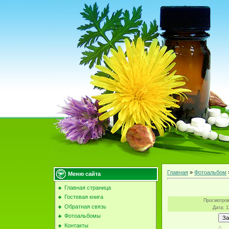
Главная
»
Фотоальбом
Меню сайта
Главная страница
Гостевая книга
Просмотро
Обратная связь
Дата
: 
Фотоальбомы
Контакты