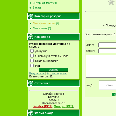
Интернет-магазин
Заказы
Категории раздела
Мои фотографии
[1]
« Преды
Моя семья
[0]
Всего комментариев
:
0
Наш опрос
Нужна интернет-доставка по
Имя *:
СВАО?
Email *:
Да нужна.
Я невижу в этом смысла.
Было бы неплохо.
Нет
Результаты
|
Архив опросов
Всего ответов:
12
Статистика
Код *:
Онлайн всего:
3
Ботов:
2
Гостей:
1
Пользователей:
0
Yandex [BOT]
,
Google [BOT]
,
Форма входа