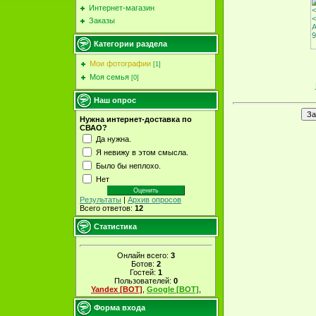
Интернет-магазин
Заказы
Категории раздела
Мои фотографии
[1]
Моя семья
[0]
Наш опрос
Нужна интернет-доставка по
СВАО?
Да нужна.
Я невижу в этом смысла.
Было бы неплохо.
Нет
Результаты
|
Архив опросов
Всего ответов:
12
Статистика
Онлайн всего:
3
Ботов:
2
Гостей:
1
Пользователей:
0
Yandex [BOT]
,
Google [BOT]
,
Форма входа